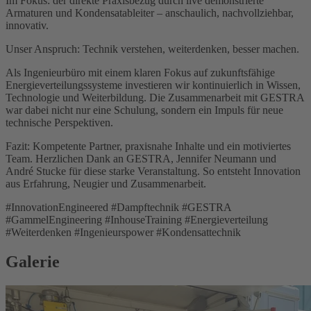
Im Fokus: der direkte Praxisbezug durch live demonstrierte
Armaturen und Kondensatableiter – anschaulich, nachvollziehbar,
innovativ.
Unser Anspruch: Technik verstehen, weiterdenken, besser machen.
Als Ingenieurbüro mit einem klaren Fokus auf zukunftsfähige
Energieverteilungssysteme investieren wir kontinuierlich in Wissen,
Technologie und Weiterbildung. Die Zusammenarbeit mit GESTRA
war dabei nicht nur eine Schulung, sondern ein Impuls für neue
technische Perspektiven.
Fazit: Kompetente Partner, praxisnahe Inhalte und ein motiviertes
Team. Herzlichen Dank an GESTRA, Jennifer Neumann und
André Stucke für diese starke Veranstaltung. So entsteht Innovation
aus Erfahrung, Neugier und Zusammenarbeit.
#InnovationEngineered #Dampftechnik #GESTRA
#GammelEngineering #InhouseTraining #Energieverteilung
#Weiterdenken #Ingenieurspower #Kondensattechnik
Galerie